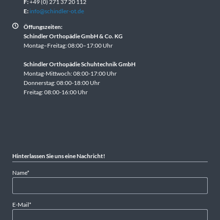
F:
+49 (0) 271 37 20 112
E:
info@schindler-ot.de
Öffungszeiten:
Schindler Orthopädie GmbH & Co. KG
Montag–Freitag: 08:00–17:00 Uhr
Schindler Orthopädie Schuhtechnik GmbH
Montag-Mittwoch: 08:00-17:00 Uhr
Donnerstag: 08:00-18:00 Uhr
Freitag: 08:00-16:00 Uhr
Hinterlassen Sie uns eine Nachricht!
Pflichtfeld
Name
*
Pflichtfeld
E-Mail
*